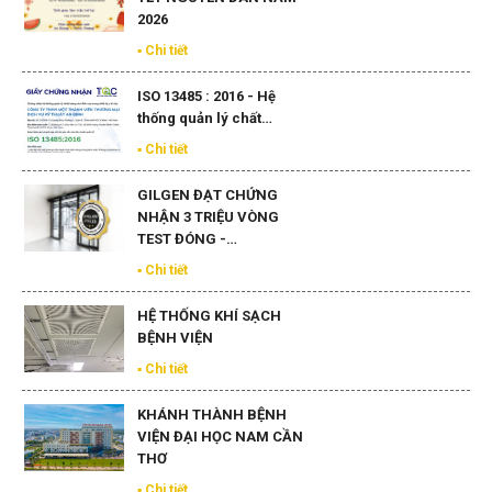
Thi công lắp đặt nội thất
phòng mổ và phòng…
▪ Chi tiết
THÔNG BÁO LỊCH NGHỈ
TẾT NGUYÊN ĐÁN NĂM
2026
▪ Chi tiết
ISO 13485 : 2016 - Hệ
thống quản lý chất…
▪ Chi tiết
GILGEN ĐẠT CHỨNG
NHẬN 3 TRIỆU VÒNG
TEST ĐÓNG -…
▪ Chi tiết
HỆ THỐNG KHÍ SẠCH