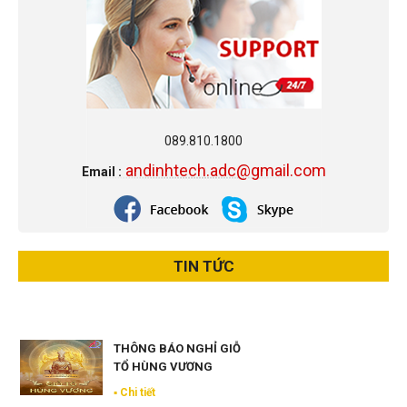
Trang chủ
➝
Dự án
089.810.1800
andinhtech.adc@gmail.com
Email :
TIN TỨC