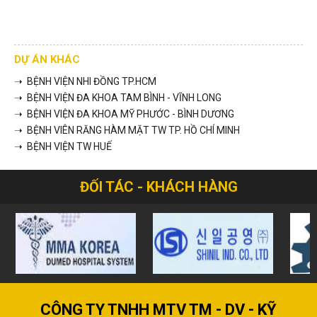
Nội thất phòng mổ
DỰ ÁN KHÁC
➝ BỆNH VIỆN NHI ĐỒNG TP.HCM
➝ BỆNH VIỆN ĐA KHOA TAM BÌNH - VĨNH LONG
➝ BỆNH VIỆN ĐA KHOA MỸ PHƯỚC - BÌNH DƯƠNG
➝ BỆNH VIÊN RĂNG HÀM MẶT TW TP. HỒ CHÍ MINH
➝ BỆNH VIỆN TW HUẾ
ĐỐI TÁC - KHÁCH HÀNG