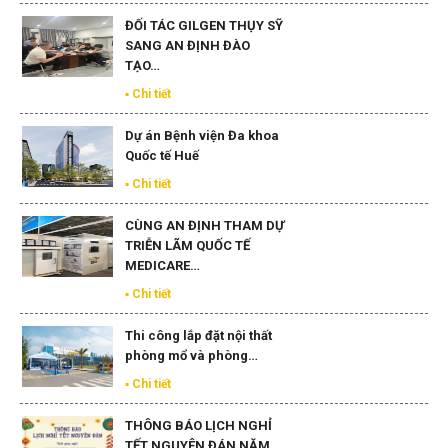
Xem tất cả
THÔNG BÁO NGHỈ GIỖ
TỔ HÙNG VƯƠNG
▪ Chi tiết
ĐỐI TÁC GILGEN THỤY SỸ
SANG AN ĐỊNH ĐÀO
TẠO…
▪ Chi tiết
Dự án Bệnh viện Đa khoa
Quốc tế Huế
▪ Chi tiết
CÙNG AN ĐỊNH THAM DỰ
TRIỄN LÃM QUỐC TẾ
MEDICARE…
▪ Chi tiết