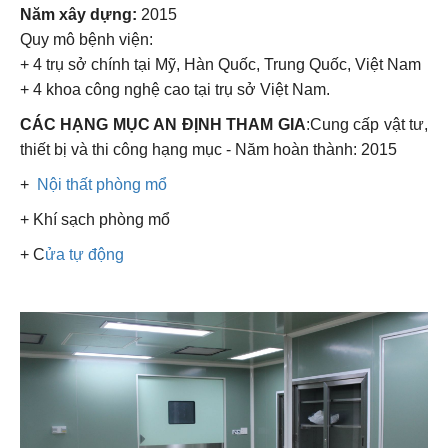
THÔNG TIN DỰ ÁN:
Công trình :
Bệnh viện Thẩm Mỹ JW HQ
Địa chỉ:
Tôn Thất Tùng, Quận 1, Tp. HCM
Chủ đầu tư:
Công ty TNHH Bệnh viện Phẫu thuật Thẩm
Mỹ Hàn Quốc.
Năm xây dựng:
2015
Quy mô bệnh viện:
+ 4 trụ sở chính tại Mỹ, Hàn Quốc, Trung Quốc, Việt Nam
+ 4 khoa công nghệ cao tại trụ sở Việt Nam.
CÁC HẠNG MỤC AN ĐỊNH THAM GIA
:Cung cấp vật tư,
thiết bị và thi công hạng mục
- Năm hoàn thành: 2015
+
Nội thất phòng mổ
+ Khí sạch phòng mổ
+ C
ửa tự động