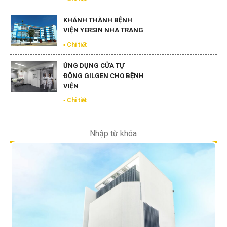
BỆNH VIỆN
▪ Chi tiết
KHÁNH THÀNH BỆNH
VIỆN ĐẠI HỌC NAM CẦN
THƠ
▪ Chi tiết
KHÁNH THÀNH BỆNH
VIỆN YERSIN NHA TRANG
▪ Chi tiết
ỨNG DỤNG CỬA TỰ
ĐỘNG GILGEN CHO BỆNH
VIỆN
▪ Chi tiết
CÔNG TRÌNH NỘI THẤT BỆNH VIỆN